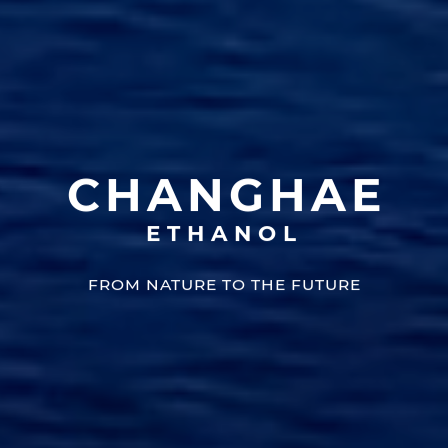
C
H
A
N
G
H
A
E
ETHANOL
FROM NATURE TO THE FUTURE